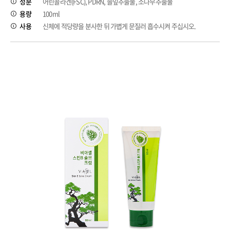
성분
어린콜라겐(FSC), PDRN, 솔잎추출물, 소나무추출물
용량
100ml
사용
신체에 적당량을 분사한 뒤 가볍게 문질러 흡수시켜 주십시오.