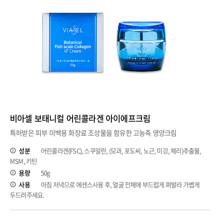
비아셀 보태니컬 어린콜라겐 아이에프크림
특허받은 피부 미백용 화장료 조성물을 함유한 고농축 영양크림
성분
어린콜라겐(FSC), 스쿠알란, (모과, 포도씨, 노근, 미강, 체리)추출물,
MSM, 키틴
용량
50g
사용
아침 저녁으로 에센스사용 후, 얼굴 전체에 부드럽게 펴발라 가볍게
두드려주세요.