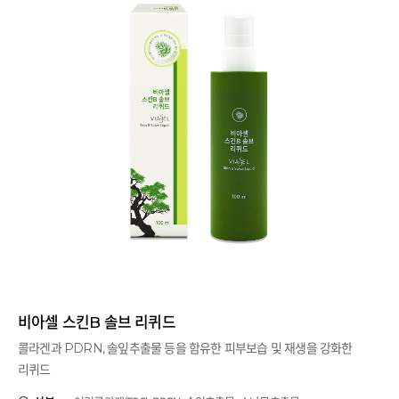
비아셀 스킨B 솔브 리퀴드
콜라겐과 PDRN, 솔잎추출물 등을 함유한 피부보습 및 재생을 강화한
리퀴드