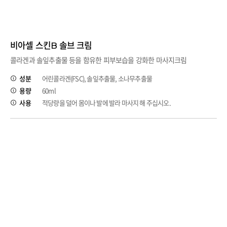
비아셀 스킨B 솔브 크림
콜라겐과 솔잎추출물 등을 함유한 피부보습을 강화한 마사지크림
성분
어린콜라겐(FSC), 솔잎추출물, 소나무추출물
용량
60ml
사용
적당량을 덜어 몸이나 발에 발라 마사지 해 주십시오.