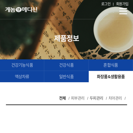
로그인
회원가입
제품정보
건강기능식품
건강식품
혼합식품
액상차류
일반식품
화장품&생활용품
전체
피부관리
두피관리
치아관리