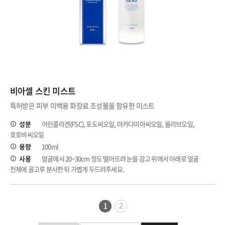
비아셀 스킨 미스트
특허받은 피부 미백용 화장료 조성물을 함유한 미스트
성분
어린콜라겐(FSC), 포도씨오일, 마카다미아씨오일, 올리브오일,
호호바씨오일
용량
100ml
사용
얼굴에서 20~30cm 정도 떨어뜨려 눈을 감고 위에서 아래로 얼굴
전체에 골고루 분사한 뒤 가볍게 두드려주세요.
1
2