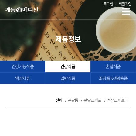
로그인
회원가입
제품정보
건강기능식품
건강식품
혼합식품
액상차류
일반식품
화장품&생활용품
전체
분말통
분말 스틱포
액상 스틱포