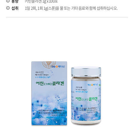
용량
키틴콜라겐 1g x 100포
섭취
1일 2회, 1회 1g(스푼)을 물 또는 기타 음료와 함께 섭취하십시오.