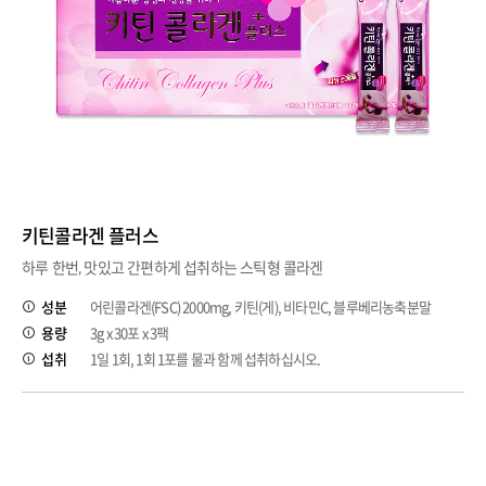
키틴콜라겐 플러스
하루 한번, 맛있고 간편하게 섭취하는 스틱형 콜라겐
성분
어린콜라겐(FSC) 2000mg, 키틴(게), 비타민C, 블루베리농축분말
용량
3g x 30포 x 3팩
섭취
1일 1회, 1회 1포를 물과 함께 섭취하십시오.