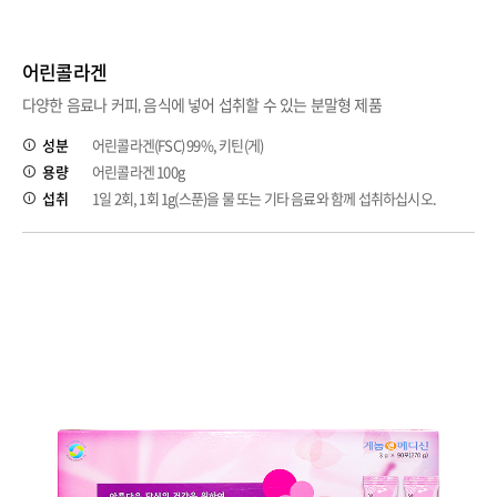
어린콜라겐
다양한 음료나 커피, 음식에 넣어 섭취할 수 있는 분말형 제품
성분
어린콜라겐(FSC) 99%, 키틴(게)
용량
어린콜라겐 100g
섭취
1일 2회, 1회 1g(스푼)을 물 또는 기타 음료와 함께 섭취하십시오.