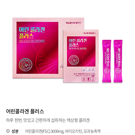
어린콜라겐 플러스
하루 한번, 맛있고 간편하게 섭취하는 액상형 콜라겐
성분
어린콜라겐(FSC) 3000mg, 바이오키틴, 모과농축액