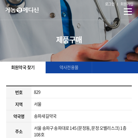
로그인
회원가입
제품구매
회원약국 찾기
약사전용몰
829
번호
서울
지역
송파새길약국
약국명
서울 송파구 송파대로 145 (문정동, 문정 오벨리스크) 1층
주소
108호