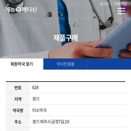
로그인
회원가입
제품구매
회원약국 찾기
약사전용몰
828
번호
경기
지역
미소약국
약국명
경기 파주시 금정7길 29
주소