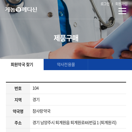
로그인
회원가입
제품구매
회원약국 찾기
약사전용몰
104
번호
경기
지역
참사랑약국
약국명
경기 남양주시 퇴계원읍 퇴계원로46번길 1 (퇴계원리)
주소