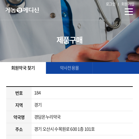
로그인
회원가입
제품구매
회원약국 찾기
약사전용몰
184
번호
경기
지역
경담온누리약국
약국명
경기 오산시 수목원로 600 1층 101호
주소