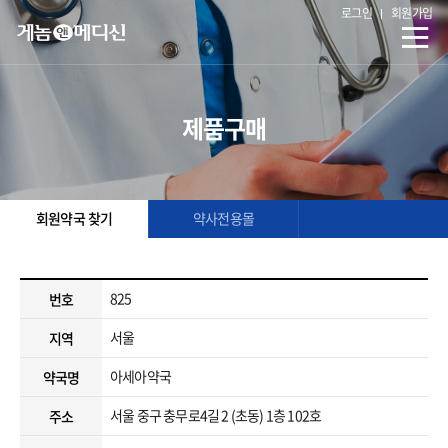
로그인
회원가입
제품구매
회원약국 찾기
약사전용몰
825
번호
서울
지역
아세아약국
약국명
서울 중구 충무로4길 2 (초동) 1층 102호
주소