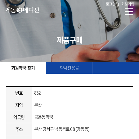
로그인
회원가입
제품구매
회원약국 찾기
약사전용몰
832
번호
부산
지역
금은동약국
약국명
부산 강서구 낙동북로 68 (강동동)
주소