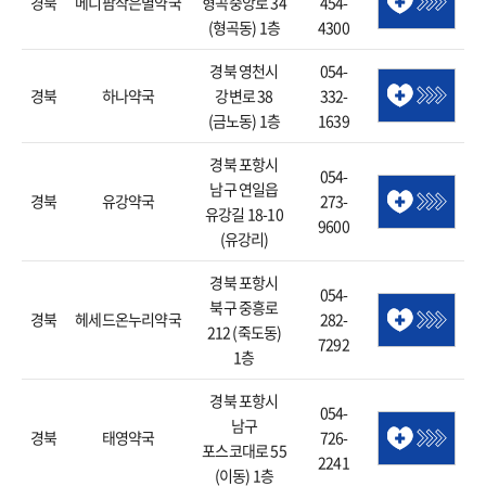
경북
메디팜작은별약국
형곡중앙로 34
454-
(형곡동) 1층
4300
경북 영천시
054-
경북
하나약국
강변로 38
332-
(금노동) 1층
1639
경북 포항시
054-
남구 연일읍
경북
유강약국
273-
유강길 18-10
9600
(유강리)
경북 포항시
054-
북구 중흥로
경북
헤세드온누리약국
282-
212 (죽도동)
7292
1층
경북 포항시
054-
남구
경북
태영약국
726-
포스코대로 55
2241
(이동) 1층