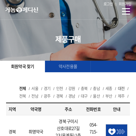
로그인
회원가입
제품구매
회원약국 찾기
약사전용몰
전체
서울
경기
인천
강원
충북
충남
세종
대전
전북
전남
광주
경북
경남
대구
울산
부산
제주
지역
약국명
주소
전화번호
안내
경북 구미시
054-
산호대로27길
경북
휘명약국
715-
23 (옥계동) 1층