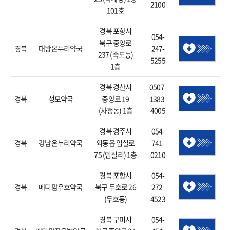
2100
101호
경북 포항시
054-
북구 중앙로
경북
대왕온누리약국
247-
237 (죽도동)
5255
1층
경북 경산시
0507-
경북
성모약국
중앙로 19
1383-
(사정동) 1층
4005
경북 경주시
054-
경북
강남온누리약국
외동읍 입실로
741-
75 (입실리) 1층
0210
경북 포항시
054-
경북
메디팜우호약국
북구 두호로 26
272-
(두호동)
4523
경북 구미시
054-