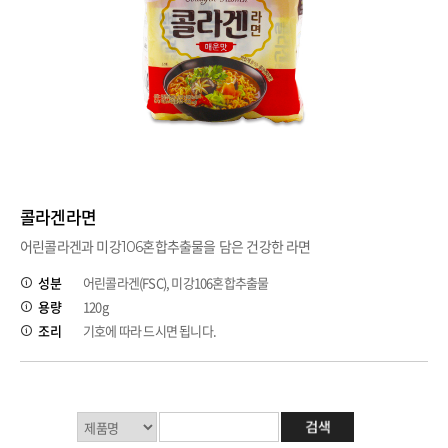
콜라겐라면
어린콜라겐과 미강106혼합추출물을 담은 건강한 라면
성분
어린콜라겐(FSC), 미강106혼합추출물
용량
120g
조리
기호에 따라 드시면 됩니다.