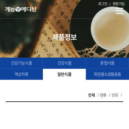
로그인
회원가입
제품정보
건강기능식품
건강식품
혼합식품
액상차류
일반식품
화장품&생활용품
전체
면류
탕류