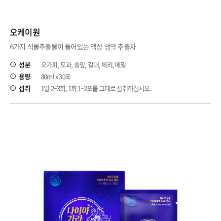
오케이원
6가지 식물추출물이 들어있는 액상 생약 추출차
성분
오가피, 모과, 솔잎, 갈대, 체리, 메밀
용량
80ml x 30포
섭취
1일 2~3회, 1회 1~2포를 그대로 섭취하십시오.