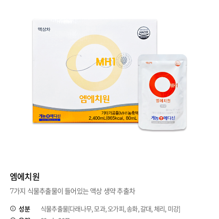
엠에치원
7가지 식물추출물이 들어있는 액상 생약 추출차
성분
식물추출물[다래나무, 모과, 오가피, 송화, 갈대, 체리, 미강]