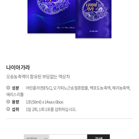
나이아가라
오송농축액이 함유된 부담없는 액상차
성분
어린콜라겐(FSC), 오가피노근송절혼합물, 백포도농축액, 체리농축액,
에리스리톨
용량
1포(50ml) x 14ea x 6box
섭취
1일 2회, 1회 1포를 섭취하십시오.