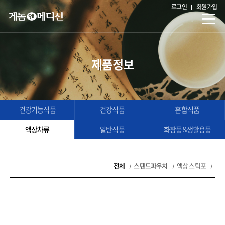
로그인
회원가입
제품정보
건강기능식품
건강식품
혼합식품
액상차류
일반식품
화장품&생활용품
전체
스탠드파우치
액상 스틱포