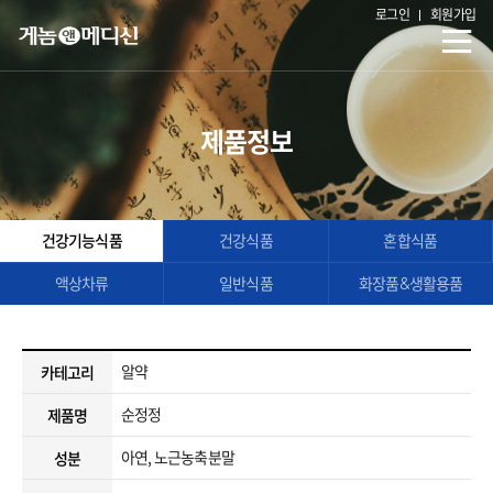
로그인
회원가입
제품정보
건강기능식품
건강식품
혼합식품
액상차류
일반식품
화장품&생활용품
알약
카테고리
순정정
제품명
아연, 노근농축분말
성분