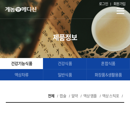
로그인
회원가입
제품정보
건강기능식품
건강식품
혼합식품
액상차류
일반식품
화장품&생활용품
전체
캡슐
알약
액상 앰플
액상 스틱포