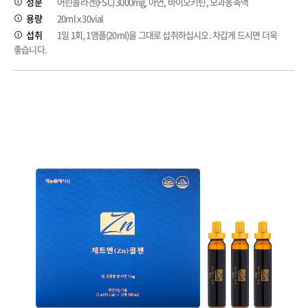
성분
어린콜라겐(FSC) 3000mg, 아연, 바이오키틴, 모과농축액
용량
20ml x 30vial
섭취
1일 1회, 1앰플(20ml)을 그대로 섭취하십시오. 차갑게 드시면 더욱
좋습니다.