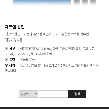
제트엔 콜젠
정상적인 면역기능에 필요한 아연과 오가피혼합농축액을 함유한
건강기능식품
성분
어린콜라겐(FSC) 6000mg, 아연, 오가피혼합농축액 (모과, 노근,
포도씨, 미강, 오가피, 체리), 체리농축액
용량
20ml x 30vial
섭취
1일 1회, 1앰플(20ml)을 그대로 섭취하십시오. 차갑게 드시면 더욱
좋습니다.