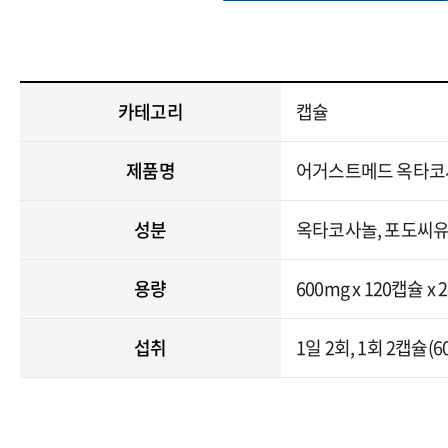
카테고리
캡슐
제품명
어거스트메드 옥타코
성분
옥타코사놀, 포도씨유
용량
600mg x 120캡슐 x 2
섭취
1일 2회, 1회 2캡슐