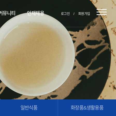
커뮤니티
인재채용
로그인
회원가입
일반식품
화장품&생활용품